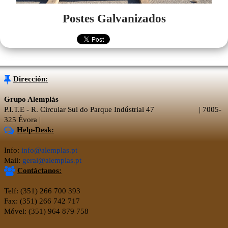
Postes Galvanizados
Dirección:
Grupo Alemplás
P.I.T.E - R. Circular Sul do Parque Indústrial 47 | 7005-
325 Évora |
Help-Desk:
Info:
info@alemplas.pt
Mail:
geral@alemplas.pt
Contáctanos:
Telf: (351) 266 700 393
Fax: (351) 266 742 717
Móvel: (351) 964 879 758