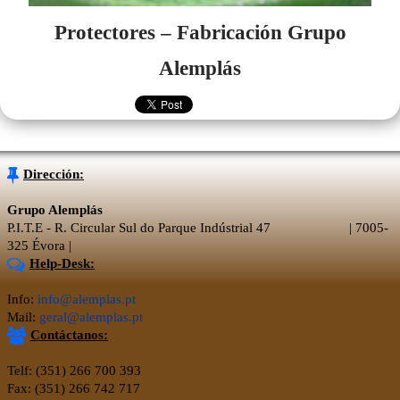
Protectores – Fabricación Grupo
Alemplás
Dirección:
Grupo Alemplás
P.I.T.E - R. Circular Sul do Parque Indústrial 47 | 7005-
325 Évora |
Help-Desk:
Info:
info@alemplas.pt
Mail:
geral@alemplas.pt
Contáctanos:
Telf: (351) 266 700 393
Fax: (351) 266 742 717