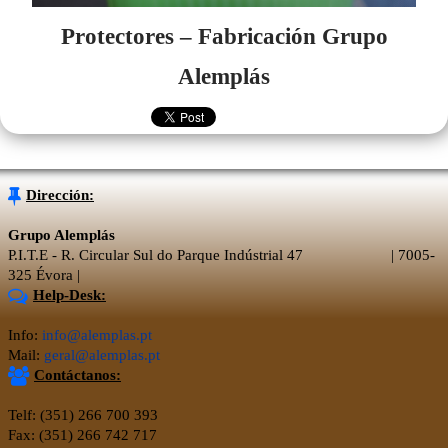
Protectores – Fabricación Grupo
Alemplás
Dirección:
Grupo Alemplás
P.I.T.E - R. Circular Sul do Parque Indústrial 47 | 7005-
325 Évora |
Help-Desk:
Info:
info@alemplas.pt
Mail:
geral@alemplas.pt
Contáctanos:
Telf: (351) 266 700 393
Fax: (351) 266 742 717