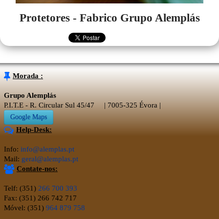
Protetores - Fabrico Grupo Alemplás
Morada :
Grupo Alemplás
P.I.T.E - R. Circular Sul 45/47 | 7005-325 Évora |
Google Maps
Help-Desk:
Info:
info@alemplas.pt
Mail:
geral@alemplas.pt
Contate-nos:
Telf: (351)
266 700 393
Fax: (351) 266 742 717
Móvel: (351)
964 879 758