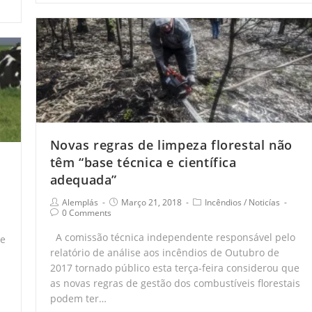
Novas regras de limpeza florestal não
têm “base técnica e científica
adequada”
Alemplás
Março 21, 2018
Incêndios
/
Noticías
0 Comments
A comissão técnica independente responsável pelo
de
relatório de análise aos incêndios de Outubro de
2017 tornado público esta terça-feira considerou que
as novas regras de gestão dos combustíveis florestais
podem ter…