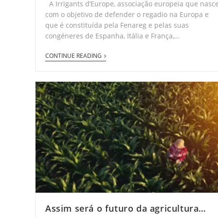
A Irrigants d’Europe, associação europeia que nasc
com o objetivo de defender o regadio na Europa e
que é constituída pela Fenareg e pelas suas
congéneres de Espanha, Itália e França,…
CONTINUE READING
Assim será o futuro da agricultura…