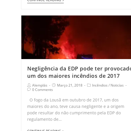
Negligência da EDP pode ter provocad
um dos maiores incêndios de 2017
Alemplás
Março 21, 2018
Incêndios
/
Noticías
0 Comments
O fogo da Lousã em outubro de 2017, um dos
maiores do ano, teve causa negligente e a origem
pode resultar do não cumprimento pela EDP do
regulamento de…