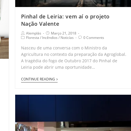
Pinhal de Leiria: vem aí o projeto
Nação Valente
Alemplás
Março 21, 2018
Floresta
/
Incêndios
/
Noticías
0 Comments
Nasceu de uma conversa com o Ministro da
Agricultura no contexto da preparação da Agroglobal.
A tragédia do fogo de Outubro 2017 do Pinhal de
Leiria pode abrir uma oportunidade…
CONTINUE READING
s