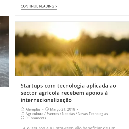
CONTINUE READING
Startups com tecnologia aplicada ao
sector agrícola recebem apoios à
internacionalização
Alemplás
Março 21, 2018
Agricultura
/
Eventos
/
Noticías
/
Novas Tecnologias
0 Comments
A WiseCrop e a EntoGreen vão beneficiar de um