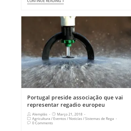
CONTINUE READING
Portugal preside associação que vai
representar regadio europeu
Alemplás
Março 21, 2018
Agricultura
/
Eventos
/
Noticías
/
Sistemas de Rega
0 Comments