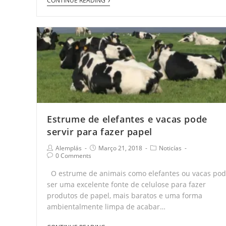
CONTINUE READING
Estrume de elefantes e vacas pode
servir para fazer papel
Alemplás
Março 21, 2018
Noticías
0 Comments
O estrume de animais como elefantes ou vacas po
ser uma excelente fonte de celulose para fazer
produtos de papel, mais baratos e uma forma
ambientalmente limpa de acabar…