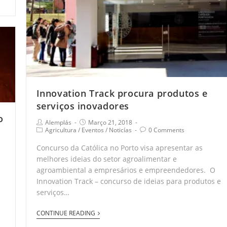
Innovation Track procura produtos e
serviços inovadores
o
Alemplás
Março 21, 2018
Agricultura
/
Eventos
/
Noticías
0 Comments
Concurso da Católica no Porto visa apresentar as
melhores ideias do setor agroalimentar e
agroambiental a empresários e empreendedores. O
Innovation Track – concurso de ideias para produtos e
serviços…
CONTINUE READING