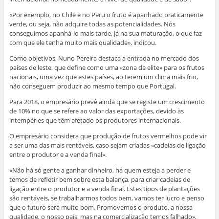
«Por exemplo, no Chile e no Peru o fruto é apanhado praticamente
verde, ou seja, não adquire todas as potencialidades. Nós
conseguimos apanhá-lo mais tarde, já na sua maturação, o que faz
com que ele tenha muito mais qualidade», indicou.
Como objetivos, Nuno Pereira destaca a entrada no mercado dos
países de leste, que define como uma «zona de elite» para os frutos
nacionais, uma vez que estes países, ao terem um clima mais frio,
não conseguem produzir ao mesmo tempo que Portugal.
Para 2018, o empresário prevê ainda que se registe um crescimento
de 10% no que se refere ao valor das exportações, devido às
intempéries que têm afetado os produtores internacionais.
O empresário considera que produção de frutos vermelhos pode vir
a ser uma das mais rentáveis, caso sejam criadas «cadeias de ligação
entre o produtor e a venda final».
«Não há só gente a ganhar dinheiro, há quem esteja a perder e
temos de refletir bem sobre esta balança, para criar cadeias de
ligação entre o produtor e a venda final. Estes tipos de plantações
são rentáveis, se trabalharmos todos bem, vamos ter lucro e penso
que o futuro será muito bom. Promovemos o produto, a nossa
qualidade, o nosso país, mas na comercialização temos falhado»,